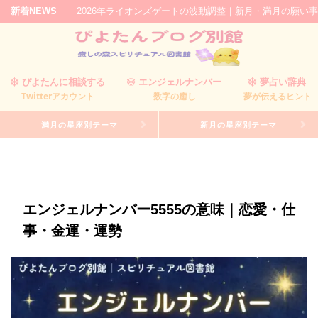
新着NEWS
2026年ライオンズゲートの波動調整｜新月・満月の願い事は癒しの森
/05
ぴよたんに相談する
エンジェルナンバー
夢占い辞典
Twitterアカウント
数字の癒し
夢が伝えるヒント
満月の星座別テーマ
新月の星座別テーマ
エンジェルナンバー5555の意味｜恋愛・仕
事・金運・運勢