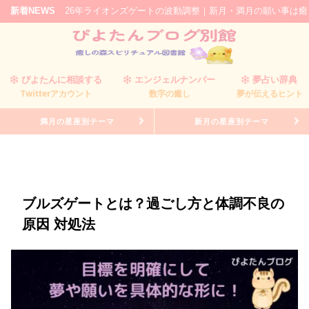
026年ライオンズゲートの波動調整｜新月・満月の願い事は癒しの森ぴよたん
新着NEWS
ぴよたんに相談する
エンジェルナンバー
夢占い辞典
Twitterアカウント
数字の癒し
夢が伝えるヒント
満月の星座別テーマ
新月の星座別テーマ
ブルズゲートとは？過ごし方と体調不良の
原因 対処法